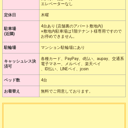
エレベーターなし
定休日
木曜
4台あり (店舗裏のアパート敷地内)
駐車場
※敷地内駐車場は1階テナント様専用ですので
(近隣)
お停めできません。
駐輪場
マンション駐輪場にあり
各種カード、PayPay、d払い、aupay、交通系
キャッシュレス決
電子マネー、メルペイ、楽天ペイ
済可
、ID払い、LINEペイ、jcoin
ベッド数
4台
お着替え
無料でご用意しております。