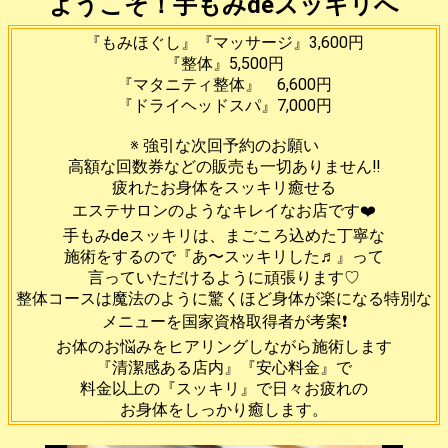
ようこそ！手もみdeスッキリへ
『もみほぐし』『マッサージ』3,600円
『整体』5,500円
『マタニティ整体』 6,600円
『ドライヘッドスパ』7,000円
※ 強引な次回予約のお願い
高額な回数券などの販売も一切ありません‼️
疲れたお身体をスッキリ癒せる
エステサロンのようなキレイなお店です❤️
手もみdeスッキリは、まごころ込めた丁寧な
施術をするので『あ〜スッキリした♬』って
言っていただけるように頑張ります♡
整体コースは魔法のように驚くほど身体が楽になる特別な
メニューを国家資格取得者が考案❗️
お体のお悩みをヒアリングしながら施術します
『清潔感ある店内』『安心料金』で
料金以上の『スッキリ』で日々お疲れの
お身体をしっかり癒します。