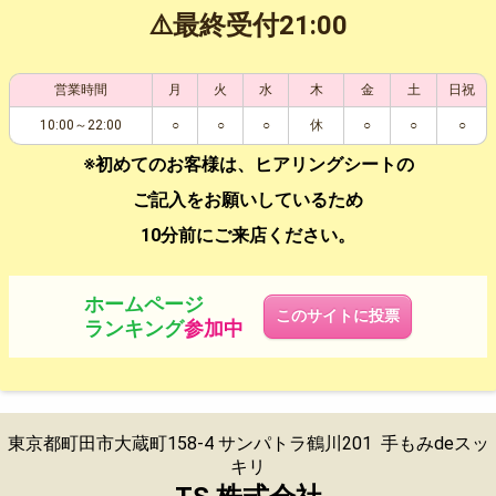
⚠️最終受付21:00
営業時間
月
火
水
木
金
土
日祝
10:00～22:00
○
○
○
休
○
○
○
※初めてのお客様は、ヒアリングシートの
ご記入をお願いしているため
10分前にご来店ください。
ホームページ
このサイトに投票
ランキング
参加中
東京都町田市大蔵町158-4 サンパトラ鶴川201 手もみdeスッ
キリ