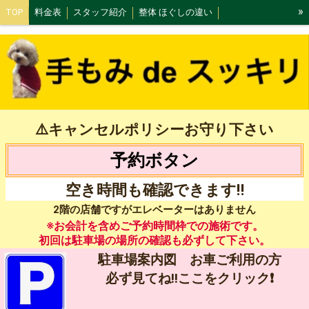
»
TOP
料金表
スタッフ紹介
整体 ほぐしの違い
ボキボキ整体は本当に危険！
整体とは？
整体で姿勢矯正
辛い肩こりは整体‼️
辛い腰痛は骨盤矯正で改善！
マスク、気圧よる頭痛
整体で免疫力UP‼️
駐車場マップ
初めてご利用される方
オススメ！整体コース
もみほぐしコース
⚠️キャンセルポリシーお守り下さい
マタニティ整体コース
小顔矯正コース
店舗写真
施術について
予約ボタン
歪みを作る姿勢
小顔矯正について
小顔矯正おすすめポイント
小顔矯正Q＆A
アクセス
遅刻、キャンセルポリシー
サイトマップ
空き時間も確認できます‼️
2階の店舗ですがエレベーターはありません
ご意見箱
ブログ
※お会計を含めご予約時間枠での施術です。
初回は駐車場の場所の確認も必ずして下さい。
駐車場案内図 お車ご利用の方
必ず見てね‼️ここをクリック❗️