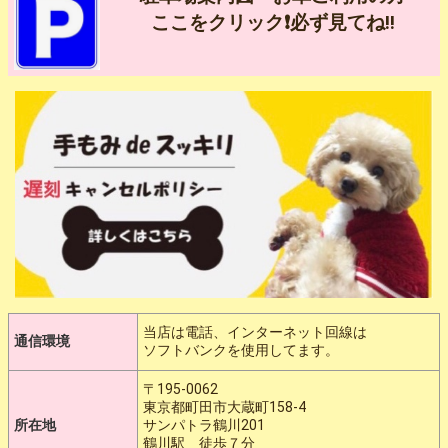
ここをクリック❗️必ず見てね‼️
当店は電話、インターネット回線は
通信環境
ソフトバンクを使用してます。
〒195-0062
東京都町田市大蔵町158-4
所在地
サンパトラ鶴川201
鶴川駅 徒歩７分